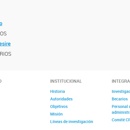
o
IOS
esire
RIOS
O
INSTITUCIONAL
INTEGR
Historia
Investiga
Autoridades
Becarios
Objetivos
Personal 
administr
Misión
Comité C
Líneas de investigación
Información y Normativas