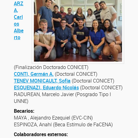
ARZ
A,
Carl
os
Albe
rto
(Finalización Doctorado CONICET)
CONTI, Germán A.
(Doctoral CONICET)
TENEV MONICAULT, Sofía
(Doctoral CONICET)
ESQUENAZI, Eduardo Nicolás
(Doctoral CONICET)
RADUREAN, Marcelo Javier (Posgrado Tipo I
UNNE)
Becarios:
MAYA , Alejandro Ezequiel (EVC-CIN)
ESPINOZA, Anahí (Beca Estímulo de FaCENA)
Colaboradores externos: