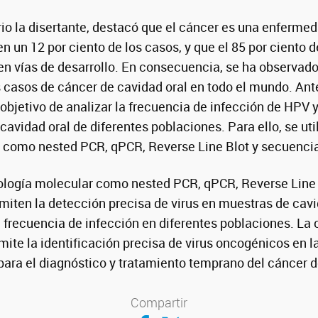
io la disertante, destacó que el cáncer es una enferme
n un 12 por ciento de los casos, y que el 85 por ciento 
en vías de desarrollo. En consecuencia, se ha observa
os casos de cáncer de cavidad oral en todo el mundo. An
objetivo de analizar la frecuencia de infección de HPV y
cavidad oral de diferentes poblaciones. Para ello, se uti
r como nested PCR, qPCR, Reverse Line Blot y secuenci
iología molecular como nested PCR, qPCR, Reverse Line 
iten la detección precisa de virus en muestras de cavid
 frecuencia de infección en diferentes poblaciones. La
ite la identificación precisa de virus oncogénicos en la
 para el diagnóstico y tratamiento temprano del cáncer d
Compartir
Compartir en Facebook
Compartir en Twitter