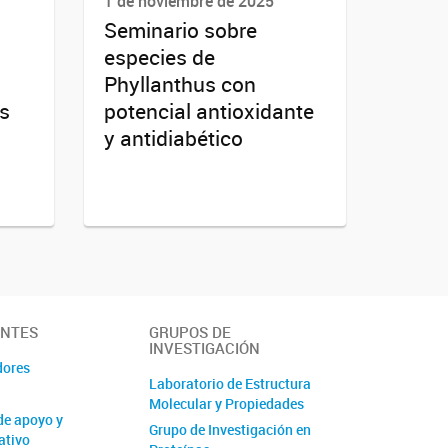
1 de noviembre de 2025
Seminario sobre
especies de
Phyllanthus con
es
potencial antioxidante
y antidiabético
ANTES
GRUPOS DE
INVESTIGACIÓN
dores
Laboratorio de Estructura
Molecular y Propiedades
de apoyo y
Grupo de Investigación en
ativo