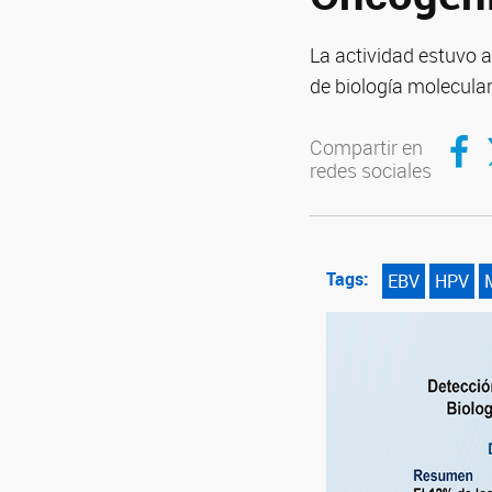
La actividad estuvo a
de biología molecula
Compar
C
Compartir en
redes sociales
Tags:
EBV
HPV