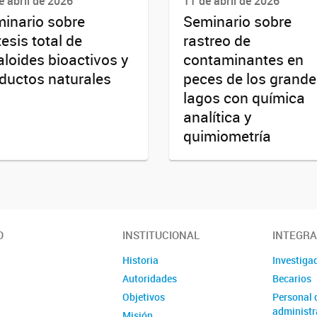
e abril de 2026
11 de abril de 2026
inario sobre
Seminario sobre
tesis total de
rastreo de
aloides bioactivos y
contaminantes en
ductos naturales
peces de los grand
lagos con química
analítica y
quimiometría
O
INSTITUCIONAL
INTEGR
Historia
Investiga
Autoridades
Becarios
Objetivos
Personal 
administr
Misión