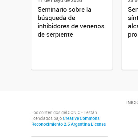
11 de mayo de 2026
23 d
Seminario sobre la
Sem
búsqueda de
sín
inhibidores de venenos
alc
de serpiente
pro
INICI
Los contenidos del CONICET están
licenciados bajo
Creative Commons
Reconocimiento 2.5 Argentina License