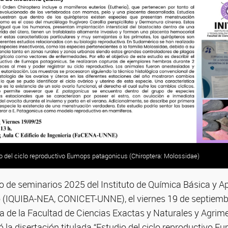
o del ciclo reproductivo Eumops patagonicus (Chiroptera: Molossidae)
lo de seminarios 2025 del Instituto de Química Básica y Ap
 (IQUIBA-NEA, CONICET-UNNE), el viernes 19 de septiembr
ría de la Facultad de Ciencias Exactas y Naturales y Agr
 la disertación titulada “Estudio del ciclo reproductivo 