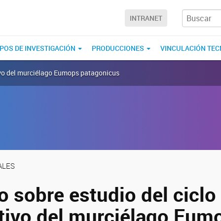
INTRANET
POS DE INVESTIGACIÓN
PRODUCCIONES
VINCULACIÓN TE
tivo del murciélago Eumops patagonicus
ALES
 sobre estudio del ciclo
tivo del murciélago Eum