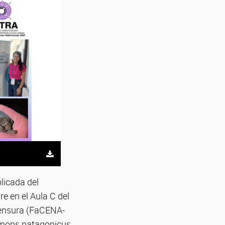
licada del
e en el Aula C del
imensura (FaCENA-
Eumops patagonicus