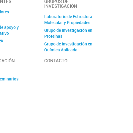
ANTES
GRUPOS DE
INVESTIGACIÓN
dores
Laboratorio de Estructura
Molecular y Propiedades
de apoyo y
Grupo de Investigación en
ativo
Proteínas
PA
Grupo de Investigación en
Química Aplicada
Grupo de Investigación
CACIÓN
CONTACTO
Ciencia y Tecnología de
Vegetales
Laboratorio de
Seminarios
Investigaciones Bioquímicas
de la Facultad de Medicina
Laboratorio de Investigación
y Desarrollo en
Quimiometría
Laboratorio de Productos
Naturales
Laboratorio de