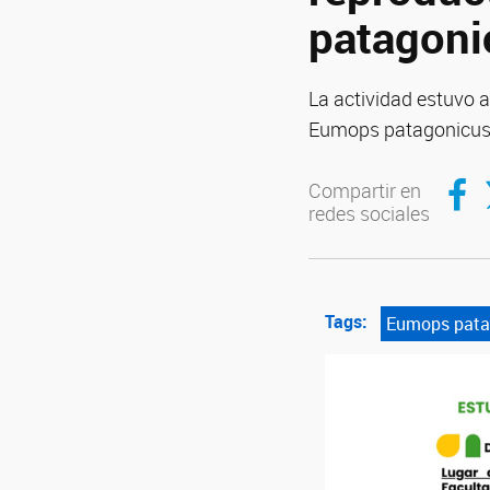
patagoni
La actividad estuvo a
Eumops patagonicus u
Compar
C
Compartir en
redes sociales
Tags:
Eumops pata