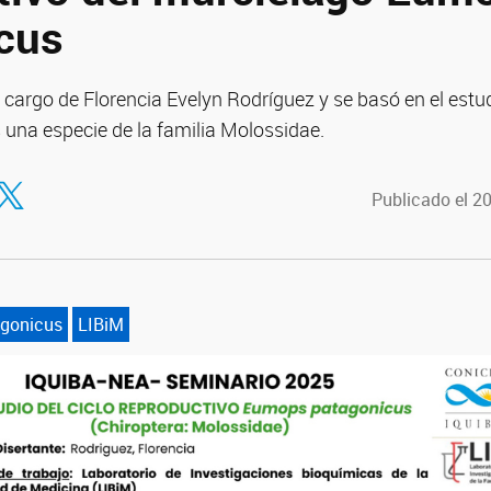
cus
 cargo de Florencia Evelyn Rodríguez y se basó en el estud
na especie de la familia Molossidae.
tir en Facebook
ompartir en Twitter
Publicado el 2
gonicus
LIBiM