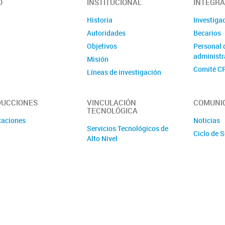
O
INSTITUCIONAL
INTEGR
Historia
Investiga
Autoridades
Becarios
Objetivos
Personal 
administr
Misión
Comité C
Líneas de investigación
Información y Normativas
UCCIONES
VINCULACIÓN
COMUNI
TECNOLÓGICA
caciones
Noticias
Servicios Tecnológicos de
Ciclo de 
Alto Nivel