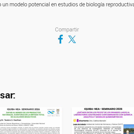
 un modelo potencial en estudios de biología reproducti
Compartir
Compartir en Facebook
Compartir en Twitter
sar: