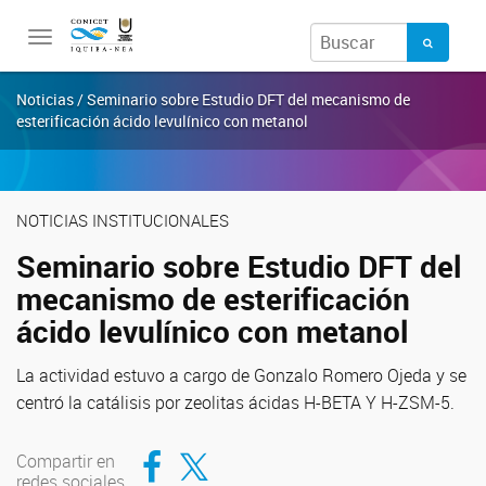
Toggle
navigation
Noticias / Seminario sobre Estudio DFT del mecanismo de
esterificación ácido levulínico con metanol
NOTICIAS INSTITUCIONALES
Seminario sobre Estudio DFT del
mecanismo de esterificación
ácido levulínico con metanol
La actividad estuvo a cargo de Gonzalo Romero Ojeda y se
centró la catálisis por zeolitas ácidas H-BETA Y H-ZSM-5.
Compartir en Facebook
Compartir en Twitter
Compartir en
redes sociales