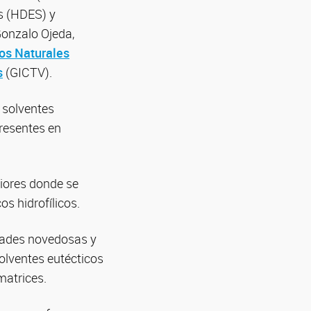
os (HDES) y
Gonzalo Ojeda,
os Naturales
s
(GICTV).
e solventes
presentes en
riores donde se
s hidrofílicos.
edades novedosas y
olventes eutécticos
matrices.