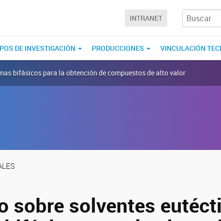
INTRANET
POS DE INVESTIGACIÓN
PRODUCCIONES
VINCULACIÓN TE
emas bifásicos para la obtención de compuestos de alto valor
ALES
o sobre solventes eutéct