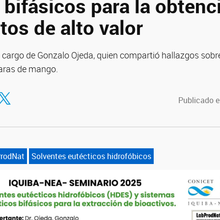
bifásicos para la obtenc
os de alto valor
a cargo de Gonzalo Ojeda, quien compartió hallazgos sobre
caras de mango.
tir en Facebook
ompartir en Twitter
Publicado e
rodNat
Solventes eutécticos hidrofóbicos