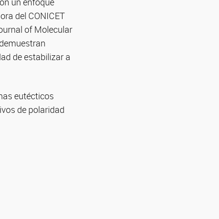
con un enfoque
adora del CONICET
Journal of Molecular
e demuestran
ad de estabilizar a
emas eutécticos
tivos de polaridad