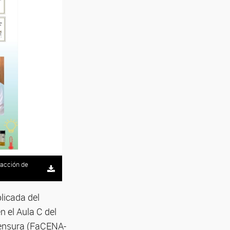
racción de
licada del
 el Aula C del
imensura (FaCENA-