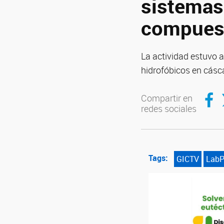
sistemas 
compuest
La actividad estuvo 
hidrofóbicos en cás
Compar
C
Compartir en
redes sociales
Tags:
GICTV
LabP