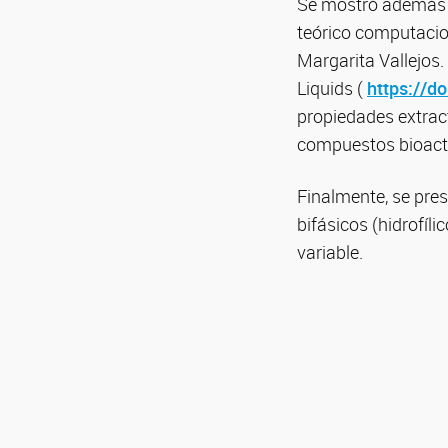
Se mostró además l
teórico computacio
Margarita Vallejos.
Liquids (
https://d
propiedades extract
compuestos bioact
Finalmente, se pres
bifásicos (hidrofíl
variable.