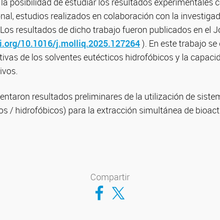
a posibilidad de estudiar los resultados experimentales 
nal, estudios realizados en colaboración con la investig
 Los resultados de dicho trabajo fueron publicados en el 
oi.org/10.1016/j.molliq.2025.127264
). En este trabajo s
ivas de los solventes eutécticos hidrofóbicos y la capacid
ivos.
entaron resultados preliminares de la utilización de sist
icos / hidrofóbicos) para la extracción simultánea de bioac
Compartir
Compartir en Facebook
Compartir en Twitter