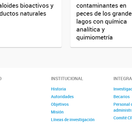
aloides bioactivos y
contaminantes en
ductos naturales
peces de los grand
lagos con química
analítica y
quimiometría
O
INSTITUCIONAL
INTEGR
Historia
Investiga
Autoridades
Becarios
Objetivos
Personal 
administr
Misión
Comité C
Líneas de investigación
Información y Normativas